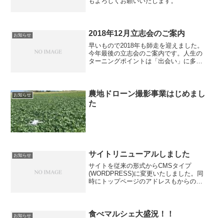
もよろしくお願いいたします。
2018年12月立志会のご案内
お知らせ
早いもので2018年も師走を迎えました。
今年最後の立志会のご案内です。人生の
ターニングポイントは「出会い」に多く
あります。立志会を人生のターニングポ
イントにして下さい。日時：2018年12月
20日（木）19時〜21時場所：旭川中小企
業大学 ...
農地ドローン撮影事業はじめまし
お知らせ
た
サイトリニューアルしました
お知らせ
サイトを従来の形式からCMSタイプ
(WORDPRESS)に変更いたしました。同
時にトップページのアドレスもからの
SSL対応に変更しました。従来のアドレ
スでご覧の方は変更をお願いいたしま
す。以前のコンテンツは近々削除いたし
ます。
食べマルシェ大盛況！！
お知らせ